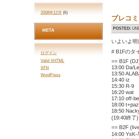
2008年12月
(6)
プレコミ2
POSTED:
UN
META
いよいよ明日
# B1F
ログイン
Valid
XHTML
== B1F (DJ
13:00 Da/L
XFN
13:50 ALA
WordPress
14:40 iz
15:30 R-9
16:20 wat
17:10 off-be
18:00 t+paz
18:50 Nack
(19:40終了)
== B2F (liv
14:00 YsK