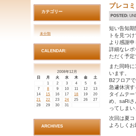
プレコミ2
カテゴリー
POSTED:
UN
短い告知期
未分類
トを見つけ
より感謝申
詳細なレポ
CALENDAR:
ただく予定
また同時に
2008年12月
います。
日
月
火
水
木
金
土
B2フロア
1
2
3
4
5
6
急遽休演す
7
8
9
10
11
12
13
タイムテー
14
15
16
17
18
19
20
21
22
23
24
25
26
27
め、saR
28
29
30
31
ってしまい
次回は夏コ
よろしくお
ARCHIVES